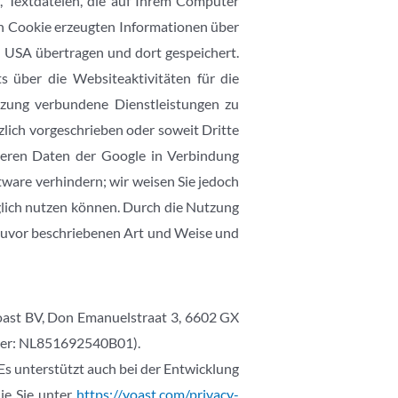
, Textdateien, die auf Ihrem Computer
en Cookie erzeugten Informationen über
n USA übertragen und dort gespeichert.
 über die Websiteaktivitäten für die
zung verbundene Dienstleistungen zu
zlich vorgeschrieben oder soweit Dritte
nderen Daten der Google in Verbindung
tware verhindern; wir weisen Sie jedoch
nglich nutzen können. Durch die Nutzung
 zuvor beschriebenen Art und Weise und
Yoast BV, Don Emanuelstraat 3, 6602 GX
mber: NL851692540B01).
s unterstützt auch bei der Entwicklung
ie Sie unter
https://yoast.com/privacy-