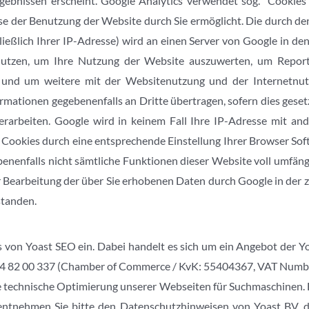
ebnissen erscheint. Google Analytics verwendet sog. “Cookies“
se der Benutzung der Website durch Sie ermöglicht. Die durch d
ließlich Ihrer IP-Adresse) wird an einen Server von Google in de
utzen, um Ihre Nutzung der Website auszuwerten, um Reports
 und um weitere mit der Websitenutzung und der Internetnut
rmationen gegebenenfalls an Dritte übertragen, sofern dies geset
rarbeiten. Google wird in keinem Fall Ihre IP-Adresse mit a
er Cookies durch eine entsprechende Einstellung Ihrer Browser Sof
gebenenfalls nicht sämtliche Funktionen dieser Website voll umfä
der Bearbeitung der über Sie erhobenen Daten durch Google in der
standen.
s von Yoast SEO ein. Dabei handelt es sich um ein Angebot der 
0)24 82 00 337 (Chamber of Commerce / KvK: 55404367, VAT Nu
 technische Optimierung unserer Webseiten für Suchma­schinen. E
entnehmen Sie bitte den Datenschutzhinweisen von Yoast BV, d