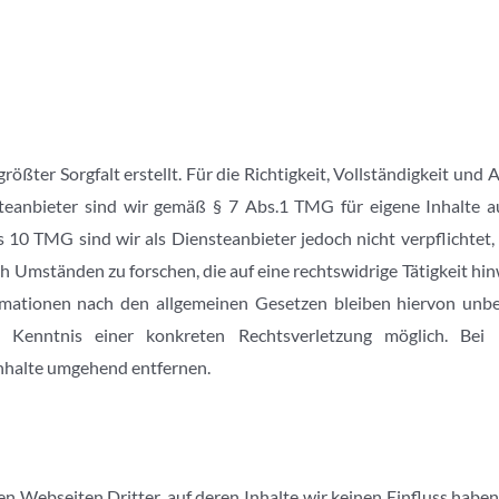
rößter Sorgfalt erstellt. Für die Richtigkeit, Vollständigkeit und 
eanbieter sind wir gemäß § 7 Abs.1 TMG für eigene Inhalte au
s 10 TMG sind wir als Diensteanbieter jedoch nicht verpflichtet,
 Umständen zu forschen, die auf eine rechtswidrige Tätigkeit hin
ationen nach den allgemeinen Gesetzen bleiben hiervon unber
 Kenntnis einer konkreten Rechtsverletzung möglich. Bei
nhalte umgehend entfernen.
n Webseiten Dritter, auf deren Inhalte wir keinen Einfluss habe