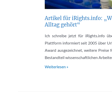
Artikel für iRights.info:
Alltag gehört“
Ich schreibe jetzt für iRights.inf
Plattform informiert seit 2005 über U
Award ausgezeichnet, weitere Preise f
Bestandteil wissenschaftlichen Arbeit
Artikel
Weiterlesen »
für
iRights.info:
„Wieso
Forschungsdatenmanagement
künftig
zum