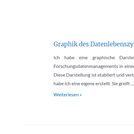
Graphik des Datenlebenszyk
Ich habe eine graphische Darstel
Forschungsdatenmanagements in einem 
Diese Darstellung ist etabliert und verb
habe ich eine eigene erstellt. Sie greift 
Graphik
Weiterlesen »
des
Datenlebenszyklus
unter
CC-