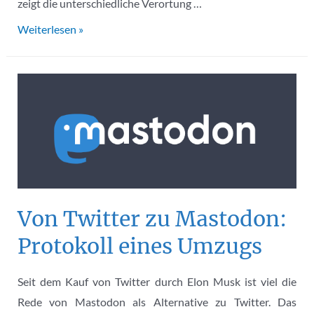
zeigt die unterschiedliche Verortung …
WissKomm
Weiterlesen »
während
der
Promotion
–
Rahmenbedingungen
und
Kommunikationssituation
Von Twitter zu Mastodon:
Protokoll eines Umzugs
Seit dem Kauf von Twitter durch Elon Musk ist viel die
Rede von Mastodon als Alternative zu Twitter. Das