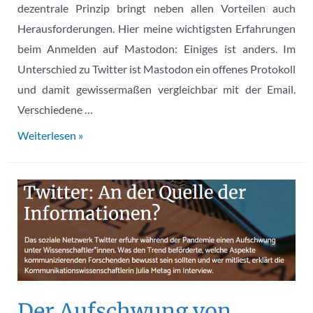
dezentrale Prinzip bringt neben allen Vorteilen auch
Herausforderungen. Hier meine wichtigsten Erfahrungen
beim Anmelden auf Mastodon: Einiges ist anders. Im
Unterschied zu Twitter ist Mastodon ein offenes Protokoll
und damit gewissermaßen vergleichbar mit der Email.
Verschiedene …
Von
Weiterlesen »
Twitter
zu
Mastodon:
Protokoll
eines
Umzugs
Der Aufschwung von