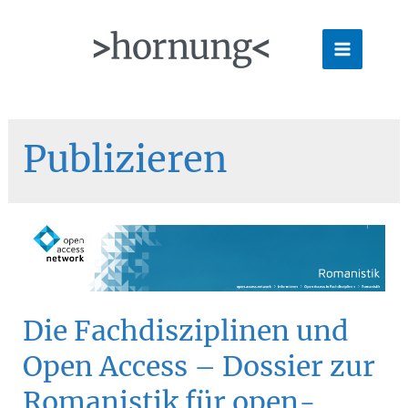
Zum
Inhalt
Main
springen
Menu
Publizieren
Die Fachdisziplinen und
Open Access – Dossier zur
Romanistik für open-