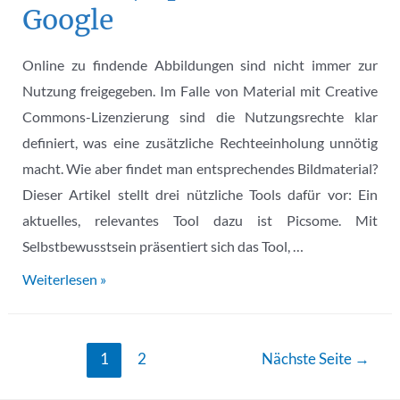
Google
Online zu findende Abbildungen sind nicht immer zur
Nutzung freigegeben. Im Falle von Material mit Creative
Commons-Lizenzierung sind die Nutzungsrechte klar
definiert, was eine zusätzliche Rechteeinholung unnötig
macht. Wie aber findet man entsprechendes Bildmaterial?
Dieser Artikel stellt drei nützliche Tools dafür vor: Ein
aktuelles, relevantes Tool dazu ist Picsome. Mit
Selbstbewusstsein präsentiert sich das Tool, …
Frei
Weiterlesen »
verwendbare
Abbildungen
Seitennummerierung
finden
1
2
Nächste Seite
→
der
mit