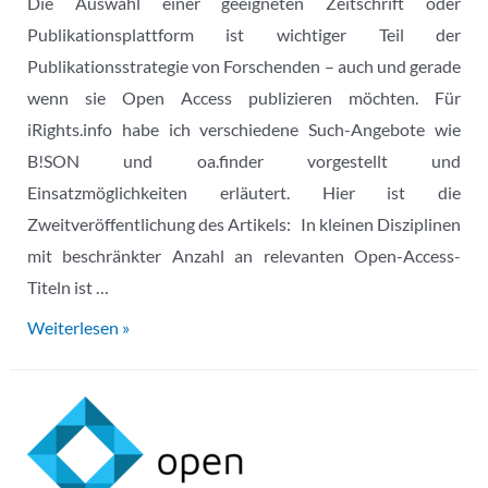
Die Auswahl einer geeigneten Zeitschrift oder
Publikationsplattform ist wichtiger Teil der
Publikationsstrategie von Forschenden – auch und gerade
wenn sie Open Access publizieren möchten. Für
iRights.info habe ich verschiedene Such-Angebote wie
B!SON und oa.finder vorgestellt und
Einsatzmöglichkeiten erläutert. Hier ist die
Zweitveröffentlichung des Artikels: In kleinen Disziplinen
mit beschränkter Anzahl an relevanten Open-Access-
Titeln ist …
Open
Weiterlesen »
Access
veröffentlichen
–
aber
wo?