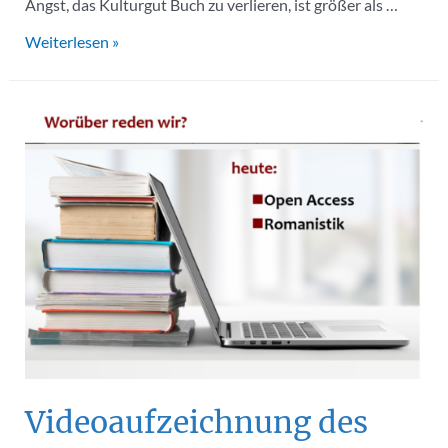
Angst, das Kulturgut Buch zu verlieren, ist größer als …
Open
Weiterlesen »
Access
–
noch
lange
kein
Standard
I:
Die
Geisteswissenschaften
Videoaufzeichnung des