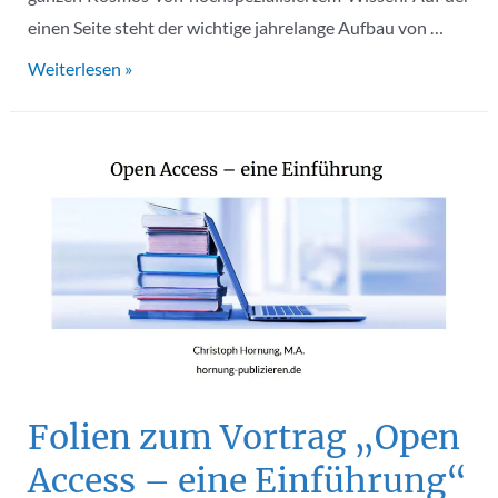
einen Seite steht der wichtige jahrelange Aufbau von …
Mit
Weiterlesen »
wem
wie
und
wozu
worüber
reden?
Die
Fokusgruppe
Open-
Access-
Kommunikation
Folien zum Vortrag „Open
Access – eine Einführung“