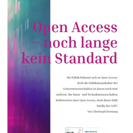
noch
lange
kein
Standard
II
(Thema
in
DUZ
Wissenschaft
&
Management):
Die
Natur-
und
Technikwissenschaften