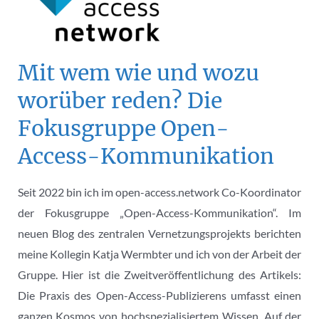
Tipps
für
die
Mit wem wie und wozu
Suche
worüber reden? Die
nach
passenden
Fokusgruppe Open-
Publikationsmöglichkeiten
Access-Kommunikation
(Artikel
für
Seit 2022 bin ich im open-access.network Co-Koordinator
iRights.info)
der Fokusgruppe „Open-Access-Kommunikation“. Im
neuen Blog des zentralen Vernetzungsprojekts berichten
meine Kollegin Katja Wermbter und ich von der Arbeit der
Gruppe. Hier ist die Zweitveröffentlichung des Artikels:
Die Praxis des Open-Access-Publizierens umfasst einen
ganzen Kosmos von hochspezialisiertem Wissen. Auf der