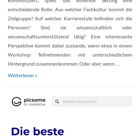
kommuniziert, spielt das konkrete Setting eine
entscheidende Rolle: Aus welcher Fachkultur kommt die
Zielgruppe? Auf welcher Karrierestufe befinden sich die
Personen? Sind sie wissenschaftlich oder
wissenschaftsunterstützend tätig? Eine interessante
Perspektive kommt dabei zustande, wenn etwa in einem
Workshop Teilnehmenden mit unterschiedlichem
Hintergrund zusammenkommen. Oder aber, wenn …
Open
Weiterlesen »
Access
kommunizieren:
Ben
Kaden
über
heterogene
Settings