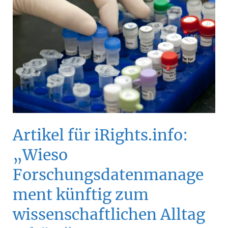
Access
in
der
Romanistik“
Artikel für iRights.info:
„Wieso
Forschungsdatenmanage
ment künftig zum
wissenschaftlichen Alltag